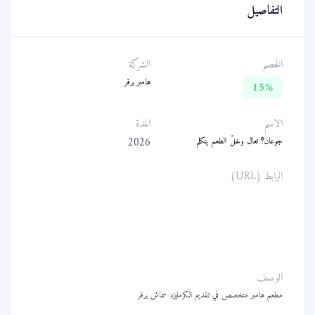
التفاصيل
الخصم
الشركة
هامبر برقر
15%
الاسم
المدة
2026
جوعان؟ تعال وخلّ الطعم يتكلم
الرابط (URL)
https://maps.app.goo.gl/T
WnmeirvuizPmfnk8?
g_st=ipc
الوصف
مطعم هامبر متخصص في تقديم الكرمليزد سماش برقر